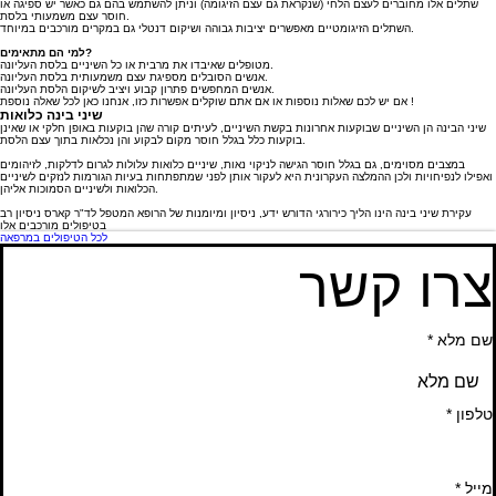
שתלים אלו מחוברים לעצם הלחי (שנקראת גם עצם הזיגומה) וניתן להשתמש בהם גם כאשר יש ספיגה או
חוסר עצם משמעותי בלסת.
השתלים הזיגומטיים מאפשרים יציבות גבוהה ושיקום דנטלי גם במקרים מורכבים במיוחד.
למי הם מתאימים?
מטופלים שאיבדו את מרבית או כל השיניים בלסת העליונה.
אנשים הסובלים מספיגת עצם משמעותית בלסת העליונה.
אנשים המחפשים פתרון קבוע ויציב לשיקום הלסת העליונה.
אם יש לכם שאלות נוספות או אם אתם שוקלים אפשרות כזו, אנחנו כאן לכל שאלה נוספת !
שיני בינה כלואות
שיני הבינה הן השיניים שבוקעות אחרונות בקשת השיניים, לעיתים קורה שהן בוקעות באופן חלקי או שאינן
בוקעות כלל בגלל חוסר מקום לבקוע והן נכלאות בתוך עצם הלסת.
במצבים מסוימים, גם בגלל חוסר הגישה לניקוי נאות, שיניים כלואות עלולות לגרום לדלקות, לזיהומים
ואפילו לנפיחויות ולכן ההמלצה העקרונית היא לעקור אותן לפני שמתפתחות בעיות הגורמות לנזקים לשיניים
הכלואות ולשיניים הסמוכות אליהן.
עקירת שיני בינה הינו הליך כירורגי הדורש ידע, ניסיון ומיומנות של הרופא המטפל לד"ר קארס ניסיון רב
בטיפולים מורכבים אלו
לכל הטיפולים במרפאה
צרו קשר
שם מלא
*
טלפון
*
מייל
*