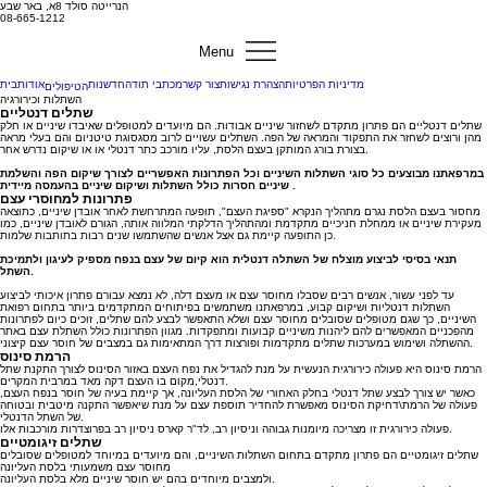
הנרייטה סולד 8א, באר שבע
08-665-1212
Menu
מדיניות הפרטיות
הצהרת נגישות
צור קשר
מכתבי תודה
חדשנות
אודות
בית
הטיפולים
השתלות וכירורגיה
שתלים דנטליים
שתלים דנטליים הם פתרון מתקדם לשחזור שיניים אבודות. הם מיועדים למטופלים שאיבדו שיניים או חלק
מהן ורוצים לשחזר את התפקוד והמראה של הפה. השתלים עשויים לרוב מסגסוגת טיטניום והם בעלי מראה
בצורת בורג המותקן בעצם הלסת, עליו מורכב כתר דנטלי או או שיקום נדרש אחר.
במרפאתנו מבוצעים כל סוגי השתלות השיניים וכל הפתרונות האפשריים לצורך שיקום הפה והשלמת
שיניים חסרות כולל השתלות ושיקום שיניים בהעמסה מיידית .
פתרונות למחוסרי עצם
מחסור בעצם הלסת נגרם מתהליך הנקרא "ספיגת העצם", תופעה המתרחשת לאחר אובדן שיניים, כתוצאה
מעקירת שיניים או ממחלת חניכיים מתקדמת ומהתהליך הדלקתי המלווה אותה, הגורם לאובדן שיניים, כמו
כן התופעה קיימת גם אצל אנשים שהשתמשו שנים רבות בתותבות שלמות.
תנאי בסיסי לביצוע מוצלח של השתלה דנטלית הוא קיום של עצם בנפח מספיק לעיגון ולתמיכת
השתל.
עד לפני עשור, אנשים רבים שסבלו מחוסר עצם או מעצם דלה, לא נמצא עבורם פתרון איכותי לביצוע
השתלות דנטליות ושיקום קבוע, במרפאתנו משתמשים בפיתוחים המתקדמים ביותר בתחום רפואת
השיניים, כך שגם מטופלים שסובלים מחוסר עצם ושלא התאפשר לבצע להם שתלים, זוכים כיום לפתרונות
מהפכניים המאפשרים להם ליהנות משיניים קבועות ומתפקדות. מגוון הפתרונות כולל השתלת עצם באתר
ההשתלה ושימוש במערכות שתלים מתקדמות ופורצות דרך המתאימות גם במצבים של חוסר עצם קיצוני.
הרמת סינוס
הרמת סינוס היא פעולה כירורגית הנעשית על מנת להגדיל את נפח העצם באזור הסינוס לצורך התקנת שתל
דנטלי,מקום בו העצם דקה מאד במרבית המקרים.
כאשר יש צורך לבצע שתל דנטלי בחלק האחורי של הלסת העליונה, אך קיימת בעיה של חוסר בנפח העצם,
פעולה של הרמת\דחיקת הסינוס מאפשרת להחדיר תוספת עצם על מנת שיאפשר התקנה מיטבית ובטוחה
של השתל הדנטלי.
פעולה כירורגית זו מצריכה מיומנות גבוהה וניסיון רב, לד"ר קארס ניסיון רב בפרוצדרות מורכבות אלו.
שתלים זיגומטיים
שתלים זיגומטיים הם פתרון מתקדם בתחום השתלות השיניים, והם מיועדים במיוחד למטופלים שסובלים
מחוסר עצם משמעותי בלסת העליונה
ולמצבים מיוחדים בהם יש חוסר שיניים מלא בלסת העליונה.